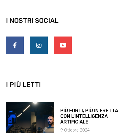
I NOSTRI SOCIAL
F
I
Y
a
n
o
c
s
u
e
t
t
b
a
u
o
g
b
o
r
e
k
a
-
m
I PIÙ LETTI
f
PIÙ FORTI, PIÙ IN FRETTA
CON L’INTELLIGENZA
ARTIFICIALE
9 Ottobre 2024