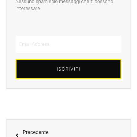
Nessuno spam solo messaggi che ti possono
interessare.
Email
Address
ISCRIVITI
Precedente
Precedente