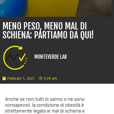
MENO PESO, MENO MAL DI
SCHIENA: PARTIAMO DA QUI!
MONTEVERDE LAB
Febbraio 1, 2021
9:39 am
Anche se non tutti lo sanno o ne sono
consapevoli, la condizione di obesità è
strettamente legata al mal di schiena e