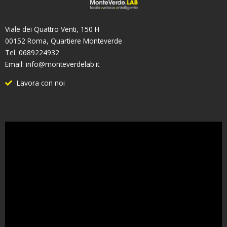
Viale dei Quattro Venti, 150 H
00152 Roma, Quartiere Monteverde
Tel. 0689224932
Email: info@monteverdelab.it
Lavora con noi