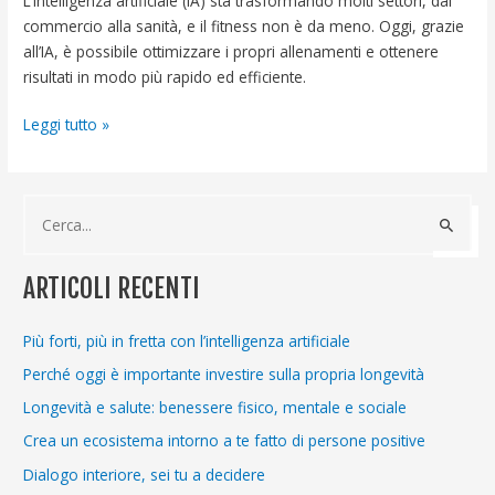
L’intelligenza artificiale (IA) sta trasformando molti settori, dal
commercio alla sanità, e il fitness non è da meno. Oggi, grazie
all’IA, è possibile ottimizzare i propri allenamenti e ottenere
risultati in modo più rapido ed efficiente.
Leggi tutto »
C
e
ARTICOLI RECENTI
r
c
Più forti, più in fretta con l’intelligenza artificiale
a
Perché oggi è importante investire sulla propria longevità
:
Longevità e salute: benessere fisico, mentale e sociale
Crea un ecosistema intorno a te fatto di persone positive
Dialogo interiore, sei tu a decidere