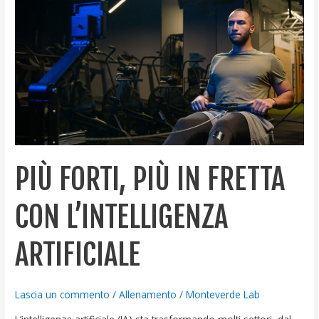
in
fretta
con
l’intelligenza
artificiale
PIÙ FORTI, PIÙ IN FRETTA
CON L’INTELLIGENZA
ARTIFICIALE
Lascia un commento
/
Allenamento
/
Monteverde Lab