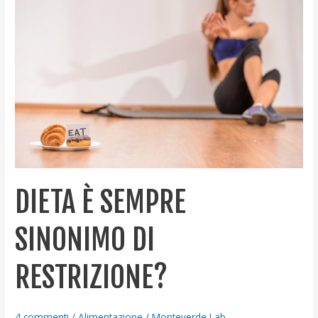
è
sempre
sinonimo
di
restrizione?
DIETA È SEMPRE
SINONIMO DI
RESTRIZIONE?
4 commenti
/
Alimentazione
/
Monteverde Lab