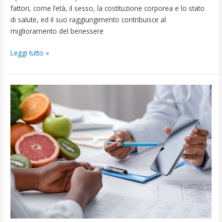
fattori, come l’età, il sesso, la costituzione corporea e lo stato
di salute, ed il suo raggiungimento contribuisce al
miglioramento del benessere
Leggi tutto »
Bilancio
calorico
e
dimagrimento,
capiamo
il
concetto!