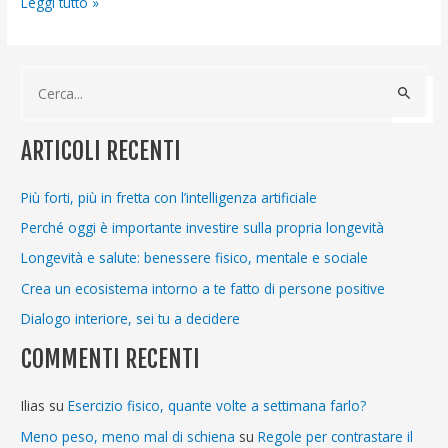
Leggi tutto »
C
e
ARTICOLI RECENTI
r
c
Più forti, più in fretta con l’intelligenza artificiale
a
Perché oggi è importante investire sulla propria longevità
:
Longevità e salute: benessere fisico, mentale e sociale
Crea un ecosistema intorno a te fatto di persone positive
Dialogo interiore, sei tu a decidere
COMMENTI RECENTI
Ilias
su
Esercizio fisico, quante volte a settimana farlo?
Meno peso, meno mal di schiena
su
Regole per contrastare il