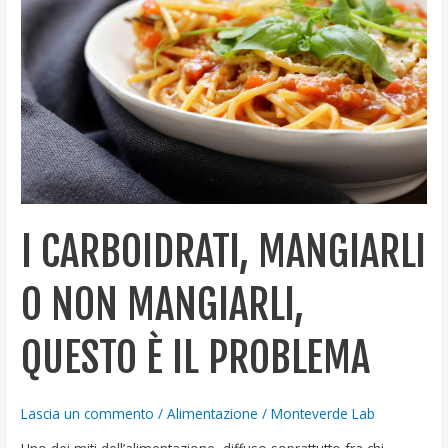
o
non
mangiarli,
questo
è
il
problema
I CARBOIDRATI, MANGIARLI
O NON MANGIARLI,
QUESTO È IL PROBLEMA
Lascia un commento
/
Alimentazione
/
Monteverde Lab