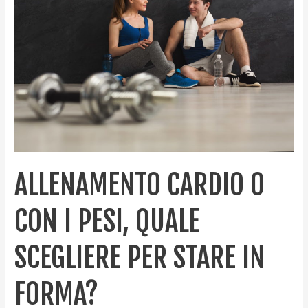
o
con
i
pesi,
quale
scegliere
per
stare
in
forma?
ALLENAMENTO CARDIO O
CON I PESI, QUALE
SCEGLIERE PER STARE IN
FORMA?