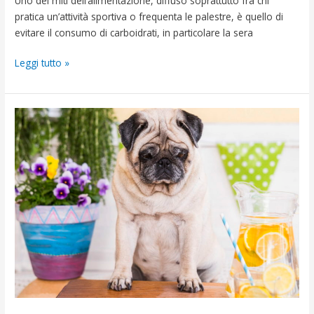
Uno dei miti dell’alimentazione, diffuso soprattutto fra chi
pratica un’attività sportiva o frequenta le palestre, è quello di
evitare il consumo di carboidrati, in particolare la sera
Leggi tutto »
Saltare
i
pasti
fa
ingrassare,
cosa
accade
al
nostro
corpo