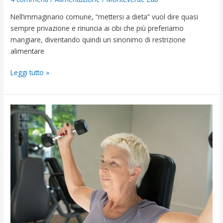
Nell’immaginario comune, “mettersi a dieta” vuol dire quasi
sempre privazione e rinuncia ai cibi che più preferiamo
mangiare, diventando quindi un sinonimo di restrizione
alimentare
Leggi tutto »
Differenza
tra
muovere
ed
allenare
il
proprio
corpo